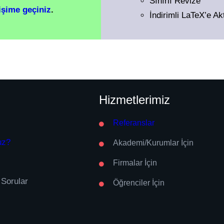
Sınırlı Revize
tişime geçiniz
.
İndirimli LaTeX’e A
Hizmetlerimiz
Referanslar
uz?
Akademi/Kurumlar İçin
Firmalar İçin
 Sorular
Öğrenciler İçin