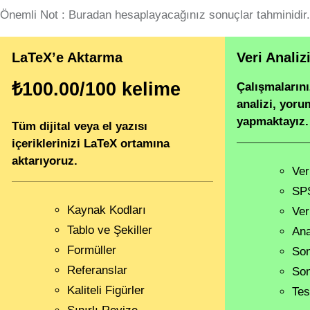
Önemli Not : Buradan hesaplayacağınız sonuçlar tahminidir.
LaTeX’e Aktarma
Veri Analiz
₺100.00/100 kelime
Çalışmalarınız
analizi, yor
yapmaktayız.
Tüm dijital veya el yazısı
içeriklerinizi LaTeX ortamına
aktarıyoruz.
Ver
SP
Kaynak Kodları
Ver
Tablo ve Şekiller
Ana
Formüller
Son
Referanslar
Son
Kaliteli Figürler
Tes