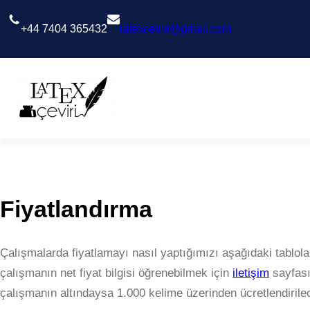
İçeriğe
geç
+44 7404 365432
latexceviri@gmail.com
Fiyatlandırma
Çalışmalarda fiyatlamayı nasıl yaptığımızı aşağıdaki tablol
çalışmanın net fiyat bilgisi öğrenebilmek için
iletişim
sayfası
çalışmanın altındaysa 1.000 kelime üzerinden ücretlendirilec