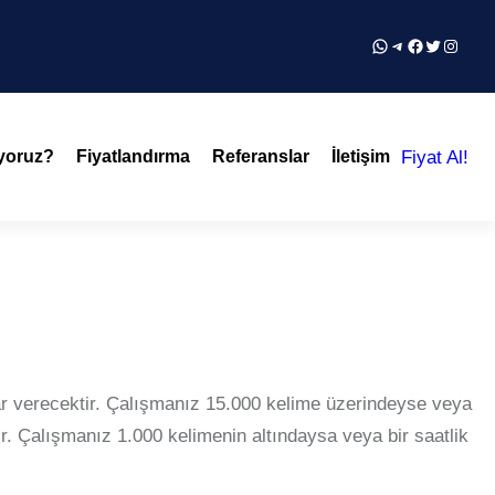
WhatsApp
Telegram
Facebook
Twitter
Instag
Fiyat Al!
ıyoruz?
Fiyatlandırma
Referanslar
İletişim
çlar verecektir. Çalışmanız 15.000 kelime üzerindeyse veya
r. Çalışmanız 1.000 kelimenin altındaysa veya bir saatlik