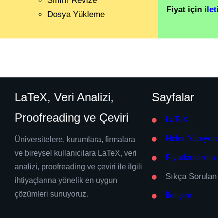
Sınırlı Revize
Fiyat için
ile
Dosya Yükleme
LaTeX, Veri Analizi,
Sayfalar
Proofreading ve Çeviri
LaTeX
Neler Yapıyor
Üniversitelere, kurumlara, firmalara
ve bireysel kullanıcılara LaTeX, veri
Fiyatlandırma
analizi, proofreading ve çeviri ile ilgili
Sıkça Sorulan
ihtiyaçlarına yönelik en uygun
çözümleri sunuyoruz.
İletişim