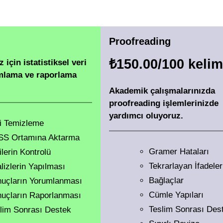
i
Proofreading
₺150.00/100 keli
 için istatistiksel veri
umlama ve raporlama
Akademik çalışmalarınızda
proofreading işlemlerinizde
yardımcı oluyoruz.
i Temizleme
SS Ortamına Aktarma
Gramer Hataları
ilerin Kontrolü
Tekrarlayan İfadeler
lizlerin Yapılması
Bağlaçlar
uçların Yorumlanması
Cümle Yapıları
uçların Raporlanması
Teslim Sonrası Des
lim Sonrası Destek