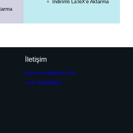
İndirimli LaTeX’e Aktarma
ktarma
İletişim
latexceviri@gmail.com
+44 7404365432